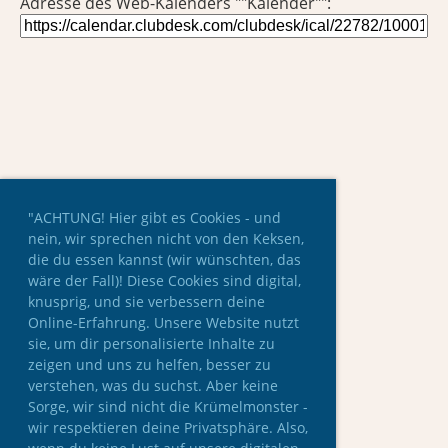
Adresse des Web-Kalenders ""Kalender"":
"ACHTUNG! Hier gibt es Cookies - und
nein, wir sprechen nicht von den Keksen,
die du essen kannst (wir wünschten, das
wäre der Fall)! Diese Cookies sind digital,
knusprig, und sie verbessern deine
Online-Erfahrung. Unsere Website nutzt
sie, um dir personalisierte Inhalte zu
zeigen und uns zu helfen, besser zu
verstehen, was du suchst. Aber keine
Sorge, wir sind nicht die Krümelmonster -
wir respektieren deine Privatsphäre. Also,