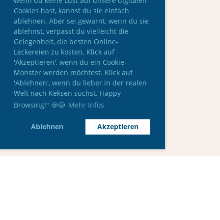
wenn du keine Lust auf unsere digitalen
Cookies hast, kannst du sie einfach
ablehnen. Aber sei gewarnt, wenn du sie
ablehnst, verpasst du vielleicht die
Gelegenheit, die besten Online-
Leckereien zu kosten. Klick auf
'Akzeptieren', wenn du ein Cookie-
Monster werden möchtest. Klick auf
'Ablehnen', wenn du lieber in der realen
Welt nach Keksen suchst. Happy
Browsing!" 🍪😄
Mehr Infos
Ablehnen
Akzeptieren