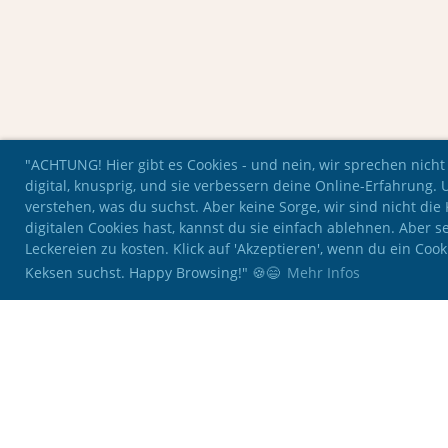
"ACHTUNG! Hier gibt es Cookies - und nein, wir sprechen nicht
digital, knusprig, und sie verbessern deine Online-Erfahrung. 
verstehen, was du suchst. Aber keine Sorge, wir sind nicht di
digitalen Cookies hast, kannst du sie einfach ablehnen. Aber se
Leckereien zu kosten. Klick auf 'Akzeptieren', wenn du ein Coo
Keksen suchst. Happy Browsing!" 🍪😄
Mehr Infos