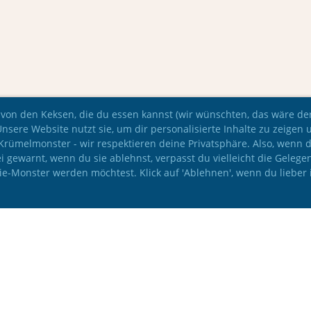
 von den Keksen, die du essen kannst (wir wünschten, das wäre der 
Unsere Website nutzt sie, um dir personalisierte Inhalte zu zeigen 
e Krümelmonster - wir respektieren deine Privatsphäre. Also, wenn 
i gewarnt, wenn du sie ablehnst, verpasst du vielleicht die Gelege
kie-Monster werden möchtest. Klick auf 'Ablehnen', wenn du lieber 
© IAC Leichtathletik