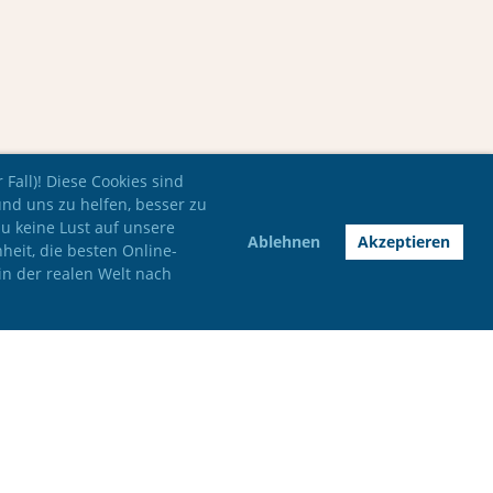
Fall)! Diese Cookies sind
und uns zu helfen, besser zu
du keine Lust auf unsere
Ablehnen
Akzeptieren
nheit, die besten Online-
in der realen Welt nach
Impressum