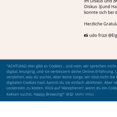
im Diskus und zw
Diskus 🥈und Ha
konnte sich bei 
Herzliche Gratula
📸
udo frizzi @E
"ACHTUNG! Hier gibt es Cookies - und nein, wir sprechen nicht
digital, knusprig, und sie verbessern deine Online-Erfahrung. 
verstehen, was du suchst. Aber keine Sorge, wir sind nicht di
digitalen Cookies hast, kannst du sie einfach ablehnen. Aber se
Leckereien zu kosten. Klick auf 'Akzeptieren', wenn du ein Coo
Keksen suchst. Happy Browsing!" 🍪😄
Mehr Infos