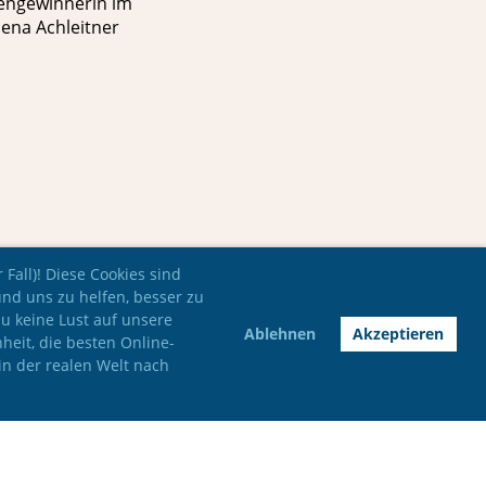
llengewinnerin im
ena Achleitner
Fall)! Diese Cookies sind
und uns zu helfen, besser zu
du keine Lust auf unsere
Ablehnen
Akzeptieren
nheit, die besten Online-
in der realen Welt nach