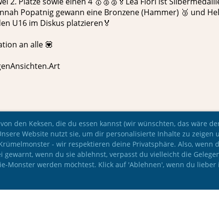
ei 2. Plätze sowie einen 4 🥇🥈🥈🏅Lea Flörl ist Silbermedai
nnah Popatnig gewann eine Bronzene (Hammer) 🥉 und Hel
den U16 im Diskus platzieren🏅
tion an alle 💟
igenAnsichten.Art
 von den Keksen, die du essen kannst (wir wünschten, das wäre der 
Unsere Website nutzt sie, um dir personalisierte Inhalte zu zeigen 
e Krümelmonster - wir respektieren deine Privatsphäre. Also, wenn 
i gewarnt, wenn du sie ablehnst, verpasst du vielleicht die Gelege
kie-Monster werden möchtest. Klick auf 'Ablehnen', wenn du lieber 