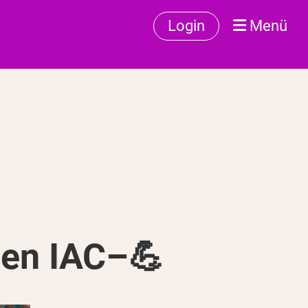
Login
Menü
den IAC–💪