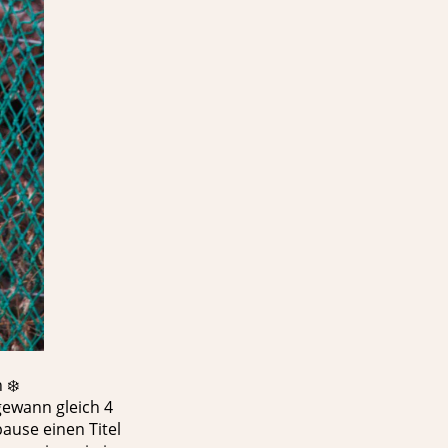
 ❄️
gewann gleich 4
pause einen Titel