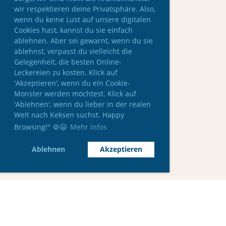
wir respektieren deine Privatsphäre. Also,
wenn du keine Lust auf unsere digitalen
Cookies hast, kannst du sie einfach
ablehnen. Aber sei gewarnt, wenn du sie
ablehnst, verpasst du vielleicht die
Gelegenheit, die besten Online-
Leckereien zu kosten. Klick auf
'Akzeptieren', wenn du ein Cookie-
Monster werden möchtest. Klick auf
'Ablehnen', wenn du lieber in der realen
Welt nach Keksen suchst. Happy
Browsing!" 🍪😄
Mehr Infos
Ablehnen
Akzeptieren