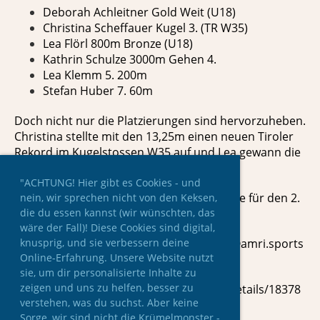
Deborah Achleitner Gold Weit (U18)
Christina Scheffauer Kugel 3. (TR W35)
Lea Flörl 800m Bronze (U18)
Kathrin Schulze 3000m Gehen 4.
Lea Klemm 5. 200m
Stefan Huber 7. 60m
Doch nicht nur die Platzierungen sind hervorzuheben.
Christina stellte mit den 13,25m einen neuen Tiroler
Rekord im Kugelstossen W35 auf und Lea gewann die
Bronzene als U16 Athletin!
"ACHTUNG! Hier gibt es Cookies - und
Herzliche Gratulation an alle und alles gute für den 2.
nein, wir sprechen nicht von den Keksen,
die du essen kannst (wir wünschten, das
Tag!
wäre der Fall)! Diese Cookies sind digital,
knusprig, und sie verbessern deine
Fotos: © ÖLV / Alfred Nevsimal und ÖLV/@amri.sports
Online-Erfahrung. Unsere Website nutzt
sie, um dir personalisierte Inhalte zu
Ergebnisse:
zeigen und uns zu helfen, besser zu
https://www.laportal.net/Competitions/Details/18378
verstehen, was du suchst. Aber keine
Sorge, wir sind nicht die Krümelmonster -