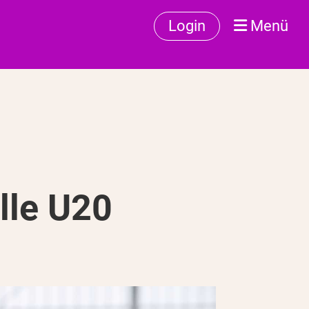
Login
Menü
lle U20