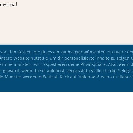
evsimal
 von den Keksen, die du essen kannst (wir wünschten, das wäre der 
Unsere Website nutzt sie, um dir personalisierte Inhalte zu zeigen 
e Krümelmonster - wir respektieren deine Privatsphäre. Also, wenn 
i gewarnt, wenn du sie ablehnst, verpasst du vielleicht die Gelege
kie-Monster werden möchtest. Klick auf 'Ablehnen', wenn du lieber 