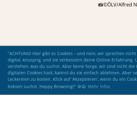
📸©ÖLV/Alfred N
"ACHTUNG! Hier gibt es Cookies - und nein, wir sprechen nicht
digital, knusprig, und sie verbessern deine Online-Erfahrung. 
verstehen, was du suchst. Aber keine Sorge, wir sind nicht di
digitalen Cookies hast, kannst du sie einfach ablehnen. Aber se
Leckereien zu kosten. Klick auf 'Akzeptieren', wenn du ein Coo
Keksen suchst. Happy Browsing!" 🍪😄
Mehr Infos