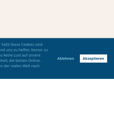
Fall)! Diese Cookies sind
und uns zu helfen, besser zu
du keine Lust auf unsere
Ablehnen
Akzeptieren
nheit, die besten Online-
in der realen Welt nach