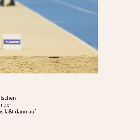
hischen
h der
as läßt dann auf