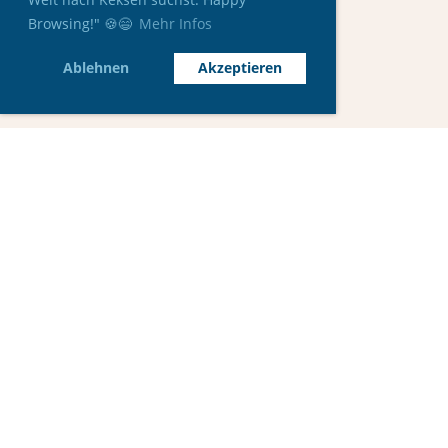
Browsing!" 🍪😄
Mehr Infos
Ablehnen
Akzeptieren
© IAC Leichtathletik