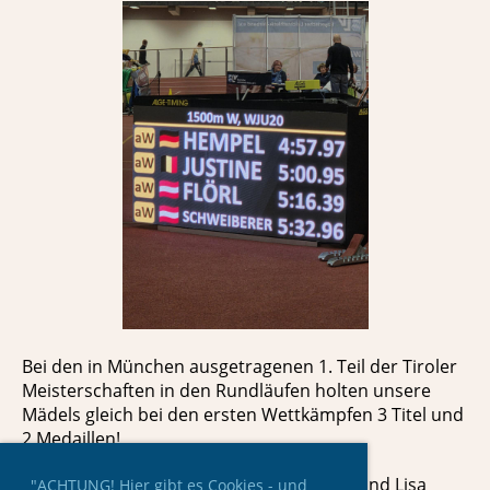
Bei den in München ausgetragenen 1. Teil der Tiroler
Meisterschaften in den Rundläufen holten unsere
Mädels gleich bei den ersten Wettkämpfen 3 Titel und
2 Medaillen!
Lea Flörl holte GOLD über 800m AK+U18 und Lisa
"ACHTUNG! Hier gibt es Cookies - und