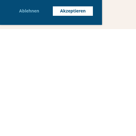
Ablehnen
Akzeptieren
© IAC Leichtathletik
Impressum