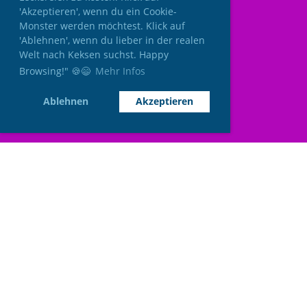
'Akzeptieren', wenn du ein Cookie-
Monster werden möchtest. Klick auf
'Ablehnen', wenn du lieber in der realen
Welt nach Keksen suchst. Happy
Browsing!" 🍪😄
Mehr Infos
Ablehnen
Akzeptieren
© IAC Leichtathletik
Impressum